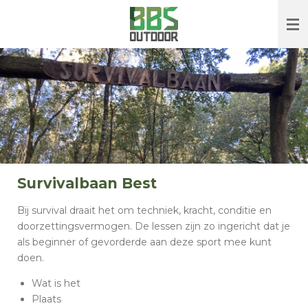
Ga
direct
naar
de
hoofdinhoud
Survivalbaan Best
Bij survival draait het om techniek, kracht, conditie en
doorzettingsvermogen. De lessen zijn zo ingericht dat je
als beginner of gevorderde aan deze sport mee kunt
doen.
Wat is het
Plaats