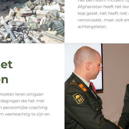
Het bermbom incident tij
Afghanistan heeft het lev
kop gezet. Het heeft niet
veroorzaakt, maar ook em
achtergelaten.
et
en
s moeten leren omgaan
tdagingen die het met
n persoonlijke coaching
om veerkrachtig te zijn en