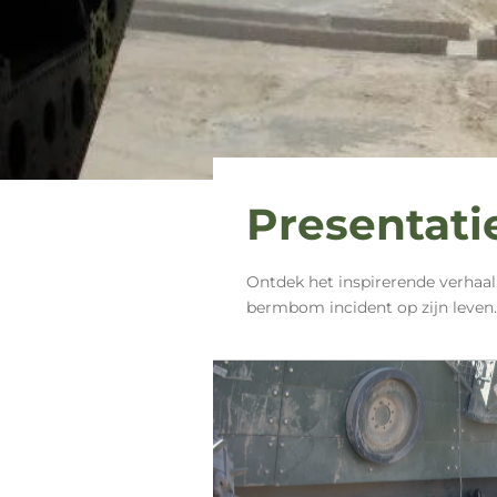
Presentati
Ontdek het inspirerende verhaal
bermbom incident op zijn leven. 